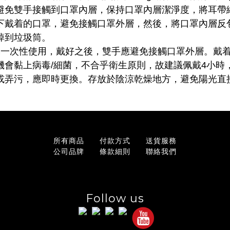
避免雙手接觸到口罩內層，保持口罩內層潔淨度，將耳帶
下戴着的口罩，避免接觸口罩外層，然後，將口罩內層反
掉到垃圾筒。
屬一次性使用，戴好之後，雙手應避免接觸口罩外層。戴
機會黏上病毒
細菌，不合乎衛生原則，故建議佩戴
小時
/
4
或弄污，應即時更換。存放於陰涼乾燥地方，避免陽光直
所有商品
付款方式
送貨服務
公司品牌
條款細則
聯絡我們
Follow us