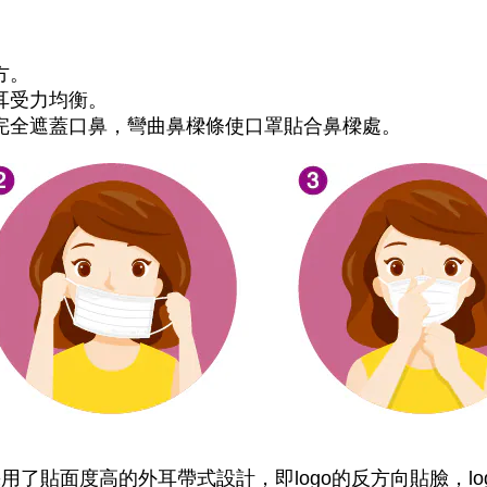
方。
耳受力均衡。
完全遮蓋口鼻，彎曲鼻樑條使口罩貼合鼻樑處。
採用了貼面度高的外耳帶式設計，即
的反方向貼臉，
logo
lo