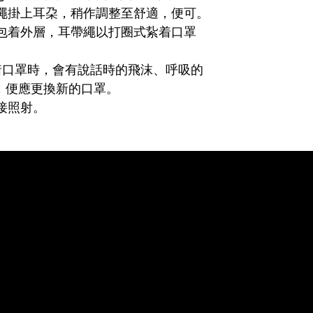
繩掛上耳朶，稍作調整至舒適，便可。
包着外層，耳帶繩以打圈式紥着口罩
着口罩時，會有說話時的飛沫、呼吸的
，便應更換新的口罩。
接照射。